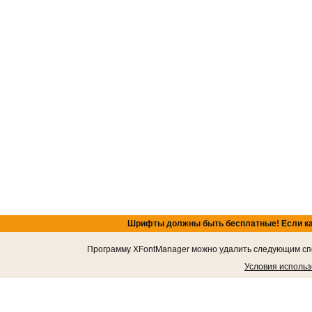
Шрифты должны быть бесплатные! Если кача
Программу XFontManager можно удалить следующим спос
Условия исполь