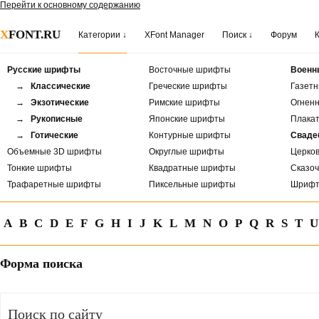
Перейти к основному содержанию
X
FONT.RU
Категории ↓
XFont Manager
Поиск ↓
Форум
Русские шрифты
Восточные шрифты
Военн
→ Классические
Греческие шрифты
Газет
→ Экзотические
Римские шрифты
Огнен
→ Рукописные
Японские шрифты
Плака
→ Готические
Контурные шрифты
Сваде
Объемные 3D шрифты
Округлые шрифты
Церко
Тонкие шрифты
Квадратные шрифты
Сказо
Трафаретные шрифты
Пиксельные шрифты
Шрифт
A
B
C
D
E
F
G
H
I
J
K
L
M
N
O
P
Q
R
S
T
U
Форма поиска