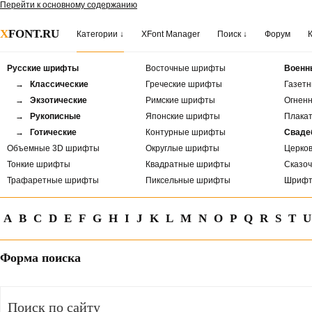
Перейти к основному содержанию
X
FONT.RU
Категории ↓
XFont Manager
Поиск ↓
Форум
Русские шрифты
Восточные шрифты
Военн
→ Классические
Греческие шрифты
Газет
→ Экзотические
Римские шрифты
Огнен
→ Рукописные
Японские шрифты
Плака
→ Готические
Контурные шрифты
Сваде
Объемные 3D шрифты
Округлые шрифты
Церко
Тонкие шрифты
Квадратные шрифты
Сказо
Трафаретные шрифты
Пиксельные шрифты
Шрифт
A
B
C
D
E
F
G
H
I
J
K
L
M
N
O
P
Q
R
S
T
U
Форма поиска