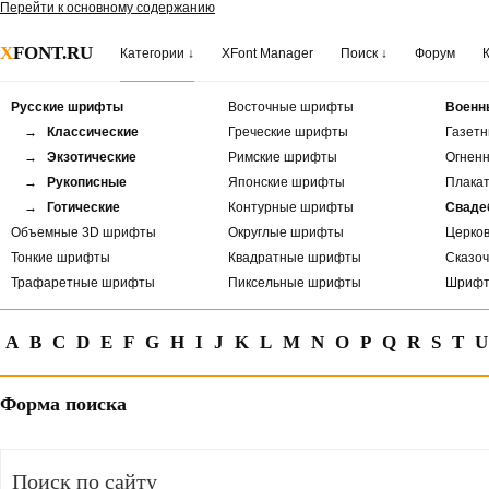
Перейти к основному содержанию
X
FONT.RU
Категории ↓
XFont Manager
Поиск ↓
Форум
Русские шрифты
Восточные шрифты
Военн
→ Классические
Греческие шрифты
Газет
→ Экзотические
Римские шрифты
Огнен
→ Рукописные
Японские шрифты
Плака
→ Готические
Контурные шрифты
Сваде
Объемные 3D шрифты
Округлые шрифты
Церко
Тонкие шрифты
Квадратные шрифты
Сказо
Трафаретные шрифты
Пиксельные шрифты
Шрифт
A
B
C
D
E
F
G
H
I
J
K
L
M
N
O
P
Q
R
S
T
U
Форма поиска