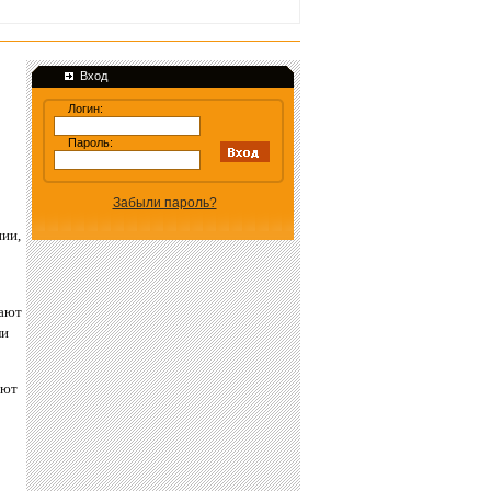
Вход
Логин:
Пароль:
Забыли пароль?
ии,
вают
ли
ают