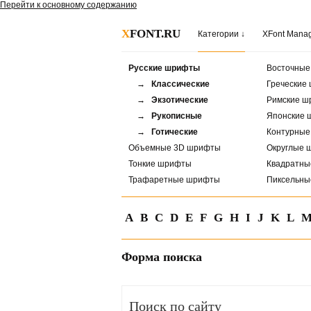
Перейти к основному содержанию
X
FONT.RU
Категории ↓
XFont Mana
Русские шрифты
Восточны
→ Классические
Греческие
→ Экзотические
Римские ш
→ Рукописные
Японские 
→ Готические
Контурны
Объемные 3D шрифты
Округлые 
Тонкие шрифты
Квадратн
Трафаретные шрифты
Пиксельн
A
B
C
D
E
F
G
H
I
J
K
L
Форма поиска