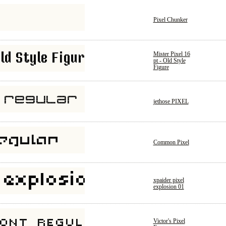
Pixel Chunker
Mister Pixel 16
pt - Old Style
Figure
jethose PIXEL
Common Pixel
xpaider pixel
explosion 01
Victor's Pixel