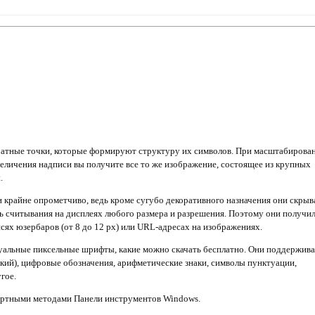
ратные точки, которые формируют структуру их символов. При масштабирован
еличения надписи вы получите все то же изображение, состоящее из крупных
.
 крайне опрометчиво, ведь кроме сугубо декоративного назначения они скры
ь считывания на дисплеях любого размера и разрешения. Поэтому они получи
сях юзербаров (от 8 до 12 px) или URL-адресах на изображениях.
уальные пиксельные шрифты, какие можно скачать бесплатно. Они поддержив
ский), цифровые обозначения, арифметические знаки, символы пунктуации,
гое.
артными методами Панели инструментов Windows.