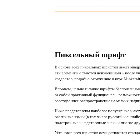
Пиксельный шрифт
В основе всех пиксельных шрифтов лежат квад
эти элементы остаются неизменными – после ув
квадратов, подобно окружению в игре Minecraft
Впрочем, называть такие шрифты бесполезными
за собой практичный функционал – возможност
всестороннее распространение на мелких надпи
Ниже представлены наиболее популярные и акт
различные языки (в том числе русский и англий
подстрочные и надстрочные знаки и многое дру
Установка всех шрифтов осуществляется станд