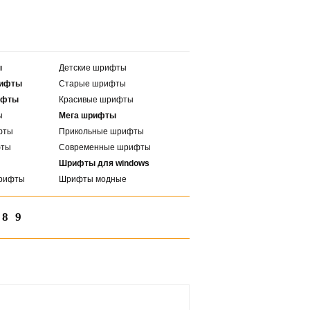
ы
Детские шрифты
рифты
Старые шрифты
ифты
Красивые шрифты
ы
Мега шрифты
фты
Прикольные шрифты
фты
Современные шрифты
Шрифты для windows
рифты
Шрифты модные
8
9