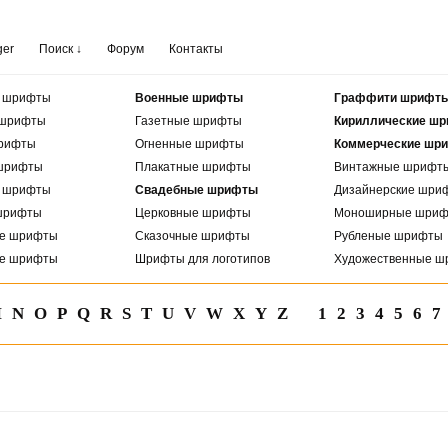
ger
Поиск ↓
Форум
Контакты
е шрифты
Военные шрифты
Граффити шрифт
 шрифты
Газетные шрифты
Кириллические ш
рифты
Огненные шрифты
Коммерческие шр
шрифты
Плакатные шрифты
Винтажные шрифт
е шрифты
Свадебные шрифты
Дизайнерские шри
шрифты
Церковные шрифты
Моноширные шри
ые шрифты
Сказочные шрифты
Рубленые шрифты
ые шрифты
Шрифты для логотипов
Художественные ш
M
N
O
P
Q
R
S
T
U
V
W
X
Y
Z
1
2
3
4
5
6
7