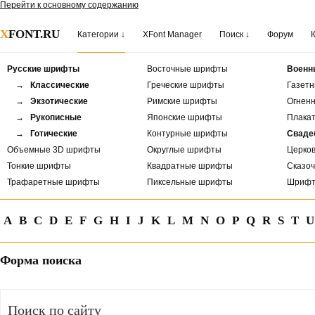
Перейти к основному содержанию
X
FONT.RU
Категории ↓
XFont Manager
Поиск ↓
Форум
Русские шрифты
Восточные шрифты
Военн
→ Классические
Греческие шрифты
Газет
→ Экзотические
Римские шрифты
Огнен
→ Рукописные
Японские шрифты
Плака
→ Готические
Контурные шрифты
Сваде
Объемные 3D шрифты
Округлые шрифты
Церко
Тонкие шрифты
Квадратные шрифты
Сказо
Трафаретные шрифты
Пиксельные шрифты
Шрифт
A
B
C
D
E
F
G
H
I
J
K
L
M
N
O
P
Q
R
S
T
U
Форма поиска