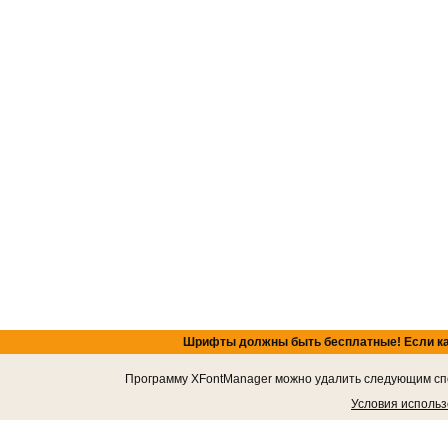
Шрифты должны быть бесплатные! Если кача
Программу XFontManager можно удалить следующим спос
Условия исполь