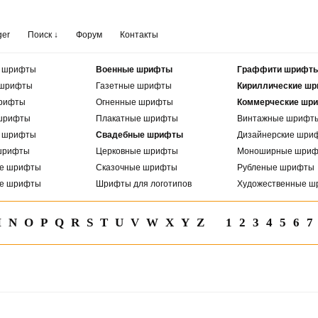
ger
Поиск ↓
Форум
Контакты
е шрифты
Военные шрифты
Граффити шрифт
 шрифты
Газетные шрифты
Кириллические ш
рифты
Огненные шрифты
Коммерческие шр
шрифты
Плакатные шрифты
Винтажные шрифт
е шрифты
Свадебные шрифты
Дизайнерские шри
шрифты
Церковные шрифты
Моноширные шри
ые шрифты
Сказочные шрифты
Рубленые шрифты
ые шрифты
Шрифты для логотипов
Художественные ш
M
N
O
P
Q
R
S
T
U
V
W
X
Y
Z
1
2
3
4
5
6
7