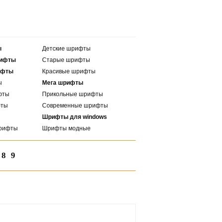
ы
Детские шрифты
рифты
Старые шрифты
ифты
Красивые шрифты
ы
Мега шрифты
фты
Прикольные шрифты
фты
Современные шрифты
Шрифты для windows
рифты
Шрифты модные
8
9