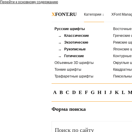
Перейти к основному содержанию
X
FONT.RU
Категории ↓
XFont Mana
Русские шрифты
Восточны
→ Классические
Греческие
→ Экзотические
Римские ш
→ Рукописные
Японские 
→ Готические
Контурны
Объемные 3D шрифты
Округлые 
Тонкие шрифты
Квадратн
Трафаретные шрифты
Пиксельн
A
B
C
D
E
F
G
H
I
J
K
L
Форма поиска