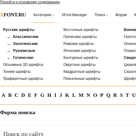
Перейти к основному содержанию
X
FONT.RU
Категории ↓
XFont Manager
Поиск ↓
Форум
Русские шрифты
Восточные шрифты
Военн
→ Классические
Греческие шрифты
Газет
→ Экзотические
Римские шрифты
Огнен
→ Рукописные
Японские шрифты
Плака
→ Готические
Контурные шрифты
Сваде
Объемные 3D шрифты
Округлые шрифты
Церко
Тонкие шрифты
Квадратные шрифты
Сказо
Трафаретные шрифты
Пиксельные шрифты
Шрифт
A
B
C
D
E
F
G
H
I
J
K
L
M
N
O
P
Q
R
S
T
U
Форма поиска