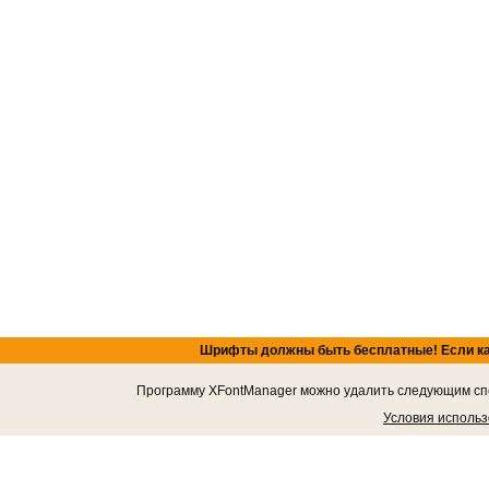
Шрифты должны быть бесплатные! Если кача
Программу XFontManager можно удалить следующим спос
Условия исполь