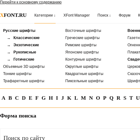
Перейти к основному содержанию
X
FONT.RU
Категории ↓
XFont Manager
Поиск ↓
Форум
Русские шрифты
Восточные шрифты
Военн
→ Классические
Греческие шрифты
Газет
→ Экзотические
Римские шрифты
Огнен
→ Рукописные
Японские шрифты
Плака
→ Готические
Контурные шрифты
Сваде
Объемные 3D шрифты
Округлые шрифты
Церко
Тонкие шрифты
Квадратные шрифты
Сказо
Трафаретные шрифты
Пиксельные шрифты
Шрифт
A
B
C
D
E
F
G
H
I
J
K
L
M
N
O
P
Q
R
S
T
U
Форма поиска