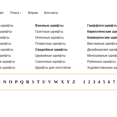
ger
Поиск ↓
Форум
Контакты
е шрифты
Военные шрифты
Граффити шрифт
 шрифты
Газетные шрифты
Кириллические ш
рифты
Огненные шрифты
Коммерческие шр
шрифты
Плакатные шрифты
Винтажные шрифт
е шрифты
Свадебные шрифты
Дизайнерские шри
шрифты
Церковные шрифты
Моноширные шри
ые шрифты
Сказочные шрифты
Рубленые шрифты
ые шрифты
Шрифты для логотипов
Художественные ш
M
N
O
P
Q
R
S
T
U
V
W
X
Y
Z
1
2
3
4
5
6
7