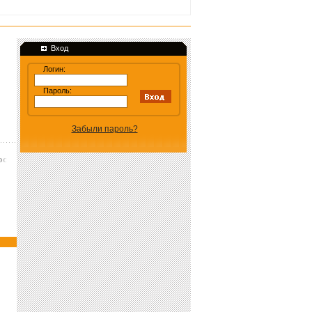
Вход
Логин:
Пароль:
Забыли пароль?
Macromedia Fontographer 4.1.3 Bubble Gum Rock ATrial