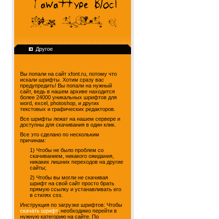
Другое
Вы попали на сайт xfont.ru, потому что
искали шрифты. Хотим сразу вас
предупредить! Вы попали на нужный
сайт, ведь в нашем архиве находится
более 24000 уникальных шрифтов для
word, excel, photoshop, и других
текстовых и графических редакторов.
Все шрифты лежат на нашем сервере и
доступны для скачивания в один клик.
Все это сделано по нескольким
причинам:
1) Чтобы не было проблем со
скачиванием, никакого ожидания,
никаких лишних переходов на другие
сайты;
2) Чтобы вы могли не скачивая
шрифт на свой сайт просто брать
прямую ссылку и устанавливать его
в стилях css.
Инструкция по загрузке шрифтов: Чтобы
скачать шрифт
, необходимо перейти в
нужную категорию на сайте. По