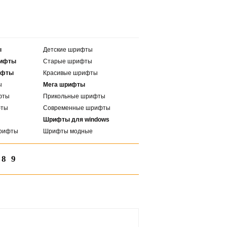
ы
Детские шрифты
рифты
Старые шрифты
ифты
Красивые шрифты
ы
Мега шрифты
фты
Прикольные шрифты
фты
Современные шрифты
Шрифты для windows
рифты
Шрифты модные
8
9