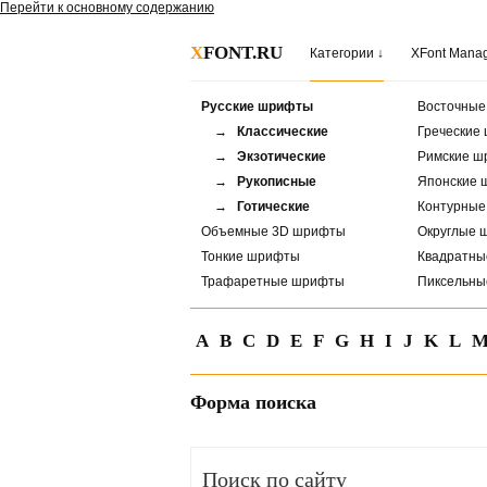
Перейти к основному содержанию
X
FONT.RU
Категории ↓
XFont Mana
Русские шрифты
Восточны
→ Классические
Греческие
→ Экзотические
Римские ш
→ Рукописные
Японские 
→ Готические
Контурны
Объемные 3D шрифты
Округлые 
Тонкие шрифты
Квадратн
Трафаретные шрифты
Пиксельн
A
B
C
D
E
F
G
H
I
J
K
L
Форма поиска