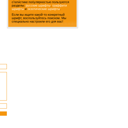
статистике популярностью пользуются
разделы:
русские шрифты
,
граффити
шрифты
и
экзотические шрифты
.
Если вы ищите какой-то конкретный
шрифт, воспользуйтесь поиском. Мы
специально настроили его для вас!