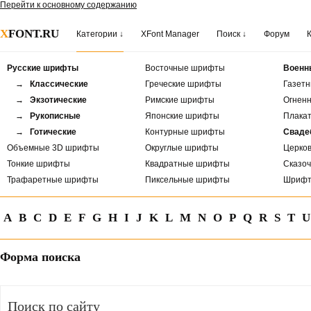
Перейти к основному содержанию
X
FONT.RU
Категории ↓
XFont Manager
Поиск ↓
Форум
Русские шрифты
Восточные шрифты
Военн
→ Классические
Греческие шрифты
Газет
→ Экзотические
Римские шрифты
Огнен
→ Рукописные
Японские шрифты
Плака
→ Готические
Контурные шрифты
Сваде
Объемные 3D шрифты
Округлые шрифты
Церко
Тонкие шрифты
Квадратные шрифты
Сказо
Трафаретные шрифты
Пиксельные шрифты
Шрифт
A
B
C
D
E
F
G
H
I
J
K
L
M
N
O
P
Q
R
S
T
U
Форма поиска