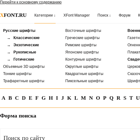
Перейти к основному содержанию
X
FONT.RU
Категории ↓
XFont Manager
Поиск ↓
Форум
Русские шрифты
Восточные шрифты
Военн
→ Классические
Греческие шрифты
Газет
→ Экзотические
Римские шрифты
Огнен
→ Рукописные
Японские шрифты
Плака
→ Готические
Контурные шрифты
Сваде
Объемные 3D шрифты
Округлые шрифты
Церко
Тонкие шрифты
Квадратные шрифты
Сказо
Трафаретные шрифты
Пиксельные шрифты
Шрифт
A
B
C
D
E
F
G
H
I
J
K
L
M
N
O
P
Q
R
S
T
U
Форма поиска