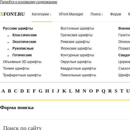
Перейти к основному содержанию
X
FONT.RU
Категории ↓
XFont Manager
Поиск ↓
Форум
Русские шрифты
Восточные шрифты
Военн
→ Классические
Греческие шрифты
Газет
→ Экзотические
Римские шрифты
Огнен
→ Рукописные
Японские шрифты
Плака
→ Готические
Контурные шрифты
Сваде
Объемные 3D шрифты
Округлые шрифты
Церко
Тонкие шрифты
Квадратные шрифты
Сказо
Трафаретные шрифты
Пиксельные шрифты
Шрифт
A
B
C
D
E
F
G
H
I
J
K
L
M
N
O
P
Q
R
S
T
U
Форма поиска