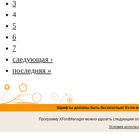
3
4
5
6
7
следующая ›
последняя »
Шрифты должны быть бесплатные! Если кача
Программу XFontManager можно удалить следующим спос
Условия исполь