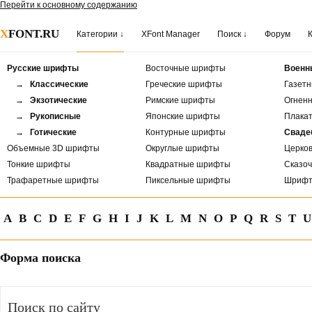
Перейти к основному содержанию
X
FONT.RU
Категории ↓
XFont Manager
Поиск ↓
Форум
Русские шрифты
Восточные шрифты
Военн
→ Классические
Греческие шрифты
Газет
→ Экзотические
Римские шрифты
Огнен
→ Рукописные
Японские шрифты
Плака
→ Готические
Контурные шрифты
Сваде
Объемные 3D шрифты
Округлые шрифты
Церко
Тонкие шрифты
Квадратные шрифты
Сказо
Трафаретные шрифты
Пиксельные шрифты
Шрифт
A
B
C
D
E
F
G
H
I
J
K
L
M
N
O
P
Q
R
S
T
U
Форма поиска