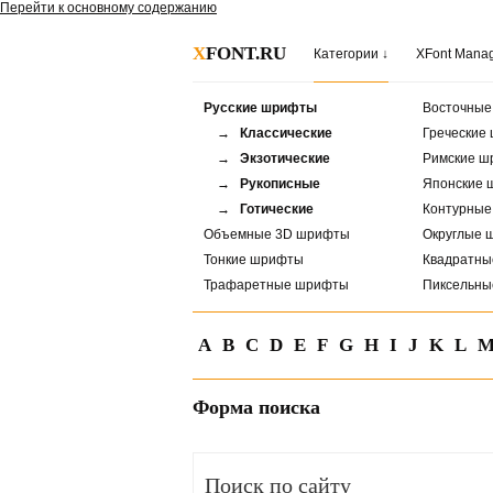
Перейти к основному содержанию
X
FONT.RU
Категории ↓
XFont Mana
Русские шрифты
Восточны
→ Классические
Греческие
→ Экзотические
Римские ш
→ Рукописные
Японские 
→ Готические
Контурны
Объемные 3D шрифты
Округлые 
Тонкие шрифты
Квадратн
Трафаретные шрифты
Пиксельн
A
B
C
D
E
F
G
H
I
J
K
L
Форма поиска