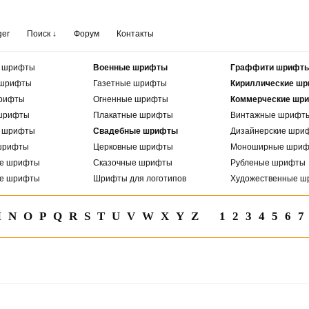
ger
Поиск ↓
Форум
Контакты
е шрифты
Военные шрифты
Граффити шрифт
 шрифты
Газетные шрифты
Кириллические ш
рифты
Огненные шрифты
Коммерческие шр
шрифты
Плакатные шрифты
Винтажные шрифт
е шрифты
Свадебные шрифты
Дизайнерские шри
шрифты
Церковные шрифты
Моноширные шри
ые шрифты
Сказочные шрифты
Рубленые шрифты
ые шрифты
Шрифты для логотипов
Художественные ш
M
N
O
P
Q
R
S
T
U
V
W
X
Y
Z
1
2
3
4
5
6
7