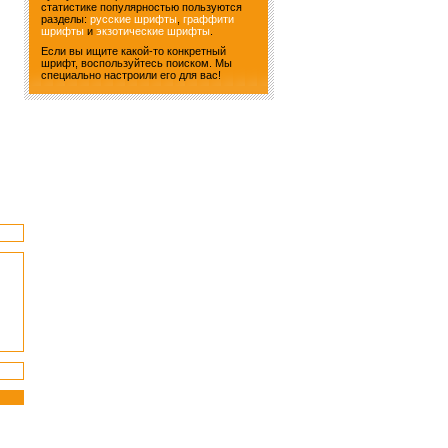
статистике популярностью пользуются
разделы:
русские шрифты
,
граффити
шрифты
и
экзотические шрифты
.
Если вы ищите какой-то конкретный
шрифт, воспользуйтесь поиском. Мы
специально настроили его для вас!