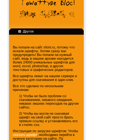
Другое
Вы попали на сайт xfont.ru, потому что
искали шрифты. Хотим сразу вас
предупредить! Вы попали на нужный
сайт, ведь в нашем архиве находится
более 24000 уникальных шрифтов для
word, excel, photoshop, и других
текстовых и графических редакторов.
Все шрифты лежат на нашем сервере и
доступны для скачивания в один клик.
Все это сделано по нескольким
причинам:
1) Чтобы не было проблем со
скачиванием, никакого ожидания,
никаких лишних переходов на другие
сайты;
2) Чтобы вы могли не скачивая
шрифт на свой сайт просто брать
прямую ссылку и устанавливать его
в стилях css.
Инструкция по загрузке шрифтов: Чтобы
скачать шрифт
, необходимо перейти в
нужную категорию на сайте. По