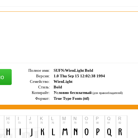
Полное имя:
SUFN:WienLight Bold
но
Версия:
1.0 Thu Sep 15 12:02:38 1994
Семейство:
WienLight
Стиль:
Bold
Копирайт:
Условно бесплатный
(для правообладателей)
Формат:
True Type Fonts (ttf)