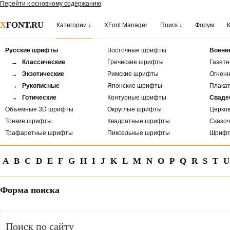
Перейти к основному содержанию
X
FONT.RU
Категории ↓
XFont Manager
Поиск ↓
Форум
Русские шрифты
Восточные шрифты
Военн
→ Классические
Греческие шрифты
Газет
→ Экзотические
Римские шрифты
Огнен
→ Рукописные
Японские шрифты
Плака
→ Готические
Контурные шрифты
Сваде
Объемные 3D шрифты
Округлые шрифты
Церко
Тонкие шрифты
Квадратные шрифты
Сказо
Трафаретные шрифты
Пиксельные шрифты
Шрифт
A
B
C
D
E
F
G
H
I
J
K
L
M
N
O
P
Q
R
S
T
U
Форма поиска