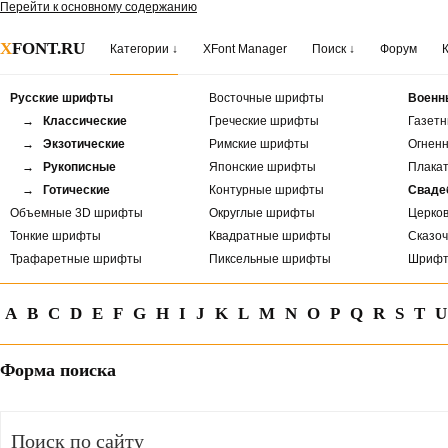
Перейти к основному содержанию
X
FONT.RU
Категории ↓
XFont Manager
Поиск ↓
Форум
Русские шрифты
Восточные шрифты
Военн
→ Классические
Греческие шрифты
Газет
→ Экзотические
Римские шрифты
Огнен
→ Рукописные
Японские шрифты
Плака
→ Готические
Контурные шрифты
Сваде
Объемные 3D шрифты
Округлые шрифты
Церко
Тонкие шрифты
Квадратные шрифты
Сказо
Трафаретные шрифты
Пиксельные шрифты
Шрифт
A
B
C
D
E
F
G
H
I
J
K
L
M
N
O
P
Q
R
S
T
U
Форма поиска