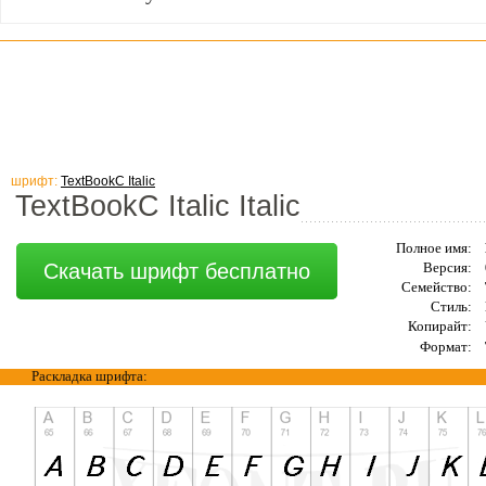
шрифт:
TextBookC Italic
TextBookC Italic Italic
Полное имя:
Скачать шрифт бесплатно
Версия:
Семейство:
Стиль:
Копирайт:
Формат:
Раскладка шрифта: