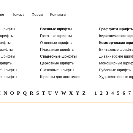
ger
Поиск ↓
Форум
Контакты
е шрифты
Военные шрифты
Граффити шрифт
 шрифты
Газетные шрифты
Кириллические ш
рифты
Огненные шрифты
Коммерческие шр
шрифты
Плакатные шрифты
Винтажные шрифт
е шрифты
Свадебные шрифты
Дизайнерские шри
шрифты
Церковные шрифты
Моноширные шри
ые шрифты
Сказочные шрифты
Рубленые шрифты
ые шрифты
Шрифты для логотипов
Художественные ш
M
N
O
P
Q
R
S
T
U
V
W
X
Y
Z
1
2
3
4
5
6
7