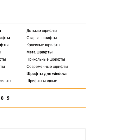
ы
Детские шрифты
рифты
Старые шрифты
ифты
Красивые шрифты
ы
Мега шрифты
фты
Прикольные шрифты
фты
Современные шрифты
Шрифты для windows
рифты
Шрифты модные
8
9