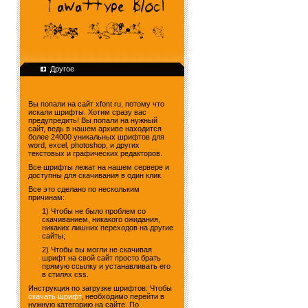
Другое
Вы попали на сайт xfont.ru, потому что
искали шрифты. Хотим сразу вас
предупредить! Вы попали на нужный
сайт, ведь в нашем архиве находится
более 24000 уникальных шрифтов для
word, excel, photoshop, и других
текстовых и графических редакторов.
Все шрифты лежат на нашем сервере и
доступны для скачивания в один клик.
Все это сделано по нескольким
причинам:
1) Чтобы не было проблем со
скачиванием, никакого ожидания,
никаких лишних переходов на другие
сайты;
2) Чтобы вы могли не скачивая
шрифт на свой сайт просто брать
прямую ссылку и устанавливать его
в стилях css.
Инструкция по загрузке шрифтов: Чтобы
скачать шрифт
, необходимо перейти в
нужную категорию на сайте. По