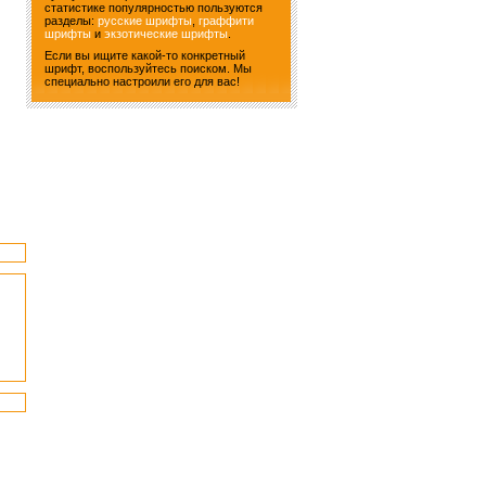
статистике популярностью пользуются
разделы:
русские шрифты
,
граффити
шрифты
и
экзотические шрифты
.
Если вы ищите какой-то конкретный
шрифт, воспользуйтесь поиском. Мы
специально настроили его для вас!