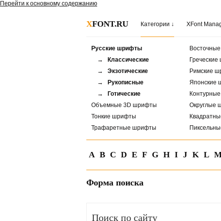
Перейти к основному содержанию
X
FONT.RU
Категории ↓
XFont Mana
Русские шрифты
Восточны
→ Классические
Греческие
→ Экзотические
Римские ш
→ Рукописные
Японские 
→ Готические
Контурны
Объемные 3D шрифты
Округлые 
Тонкие шрифты
Квадратн
Трафаретные шрифты
Пиксельн
A
B
C
D
E
F
G
H
I
J
K
L
Форма поиска