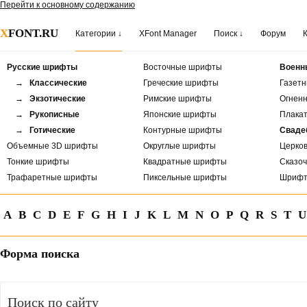
Перейти к основному содержанию
X
FONT.RU
Категории ↓
XFont Manager
Поиск ↓
Форум
Русские шрифты
Восточные шрифты
Военн
→ Классические
Греческие шрифты
Газет
→ Экзотические
Римские шрифты
Огнен
→ Рукописные
Японские шрифты
Плака
→ Готические
Контурные шрифты
Сваде
Объемные 3D шрифты
Округлые шрифты
Церко
Тонкие шрифты
Квадратные шрифты
Сказо
Трафаретные шрифты
Пиксельные шрифты
Шрифт
A
B
C
D
E
F
G
H
I
J
K
L
M
N
O
P
Q
R
S
T
U
Форма поиска