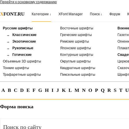
Перейти к основному содержанию
X
FONT.RU
Категории ↓
XFont Manager
Поиск ↓
Форум
Русские шрифты
Восточные шрифты
Военн
→ Классические
Греческие шрифты
Газет
→ Экзотические
Римские шрифты
Огнен
→ Рукописные
Японские шрифты
Плака
→ Готические
Контурные шрифты
Сваде
Объемные 3D шрифты
Округлые шрифты
Церко
Тонкие шрифты
Квадратные шрифты
Сказо
Трафаретные шрифты
Пиксельные шрифты
Шрифт
A
B
C
D
E
F
G
H
I
J
K
L
M
N
O
P
Q
R
S
T
U
Форма поиска