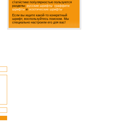
статистике популярностью пользуются
разделы:
русские шрифты
,
граффити
шрифты
и
экзотические шрифты
.
Если вы ищите какой-то конкретный
шрифт, воспользуйтесь поиском. Мы
специально настроили его для вас!