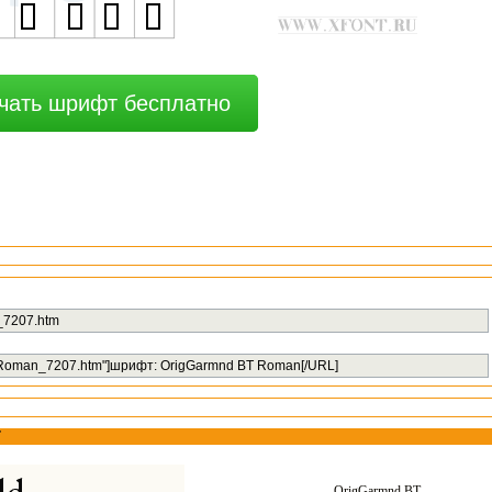
чать шрифт бесплатно
T
OrigGarmnd BT