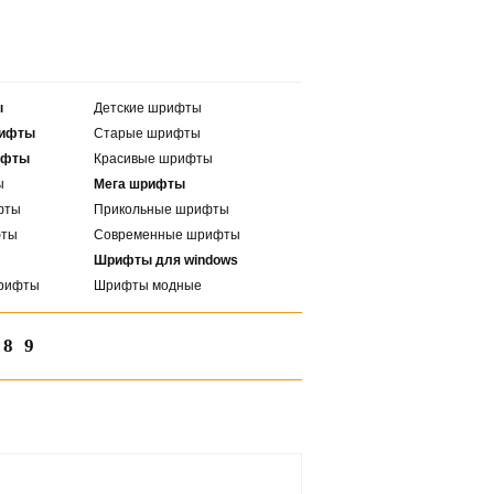
ы
Детские шрифты
рифты
Старые шрифты
ифты
Красивые шрифты
ы
Мега шрифты
фты
Прикольные шрифты
фты
Современные шрифты
Шрифты для windows
рифты
Шрифты модные
8
9