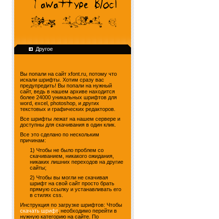
Другое
Вы попали на сайт xfont.ru, потому что
искали шрифты. Хотим сразу вас
предупредить! Вы попали на нужный
сайт, ведь в нашем архиве находится
более 24000 уникальных шрифтов для
word, excel, photoshop, и других
текстовых и графических редакторов.
Все шрифты лежат на нашем сервере и
доступны для скачивания в один клик.
Все это сделано по нескольким
причинам:
1) Чтобы не было проблем со
скачиванием, никакого ожидания,
никаких лишних переходов на другие
сайты;
2) Чтобы вы могли не скачивая
шрифт на свой сайт просто брать
прямую ссылку и устанавливать его
в стилях css.
Инструкция по загрузке шрифтов: Чтобы
скачать шрифт
, необходимо перейти в
нужную категорию на сайте. По