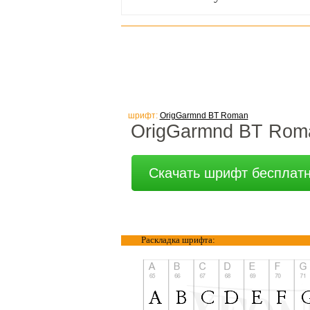
шрифт:
OrigGarmnd BT Roman
OrigGarmnd BT Rom
Скачать шрифт бесплат
Раскладка шрифта: