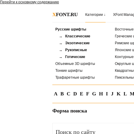
Перейти к основному содержанию
X
FONT.RU
Категории ↓
XFont Mana
Русские шрифты
Восточны
→ Классические
Греческие
→ Экзотические
Римские ш
→ Рукописные
Японские 
→ Готические
Контурны
Объемные 3D шрифты
Округлые 
Тонкие шрифты
Квадратн
Трафаретные шрифты
Пиксельн
A
B
C
D
E
F
G
H
I
J
K
L
Форма поиска