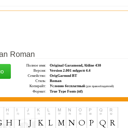
an Roman
Полное имя:
Original Garamond, Aldine 430
но
Версия:
Version 2.001 mfgpctt 4.4
Семейство:
OrigGarmnd BT
Стиль:
Roman
Копирайт:
Условно бесплатный
(для правообладателей)
Формат:
True Type Fonts (ttf)