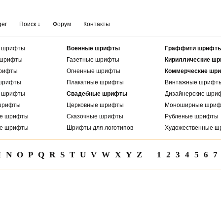
ger
Поиск ↓
Форум
Контакты
е шрифты
Военные шрифты
Граффити шрифт
 шрифты
Газетные шрифты
Кириллические ш
рифты
Огненные шрифты
Коммерческие шр
шрифты
Плакатные шрифты
Винтажные шрифт
е шрифты
Свадебные шрифты
Дизайнерские шри
шрифты
Церковные шрифты
Моноширные шри
ые шрифты
Сказочные шрифты
Рубленые шрифты
ые шрифты
Шрифты для логотипов
Художественные ш
M
N
O
P
Q
R
S
T
U
V
W
X
Y
Z
1
2
3
4
5
6
7