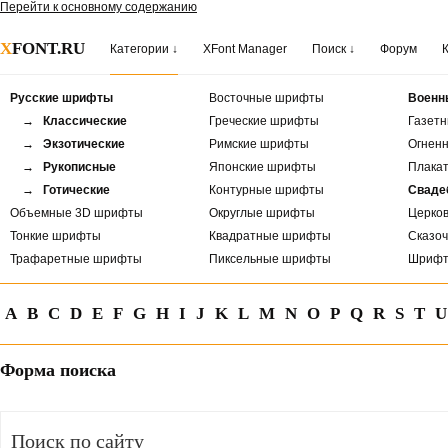
Перейти к основному содержанию
X
FONT.RU
Категории ↓
XFont Manager
Поиск ↓
Форум
Русские шрифты
Восточные шрифты
Военн
→ Классические
Греческие шрифты
Газет
→ Экзотические
Римские шрифты
Огнен
→ Рукописные
Японские шрифты
Плака
→ Готические
Контурные шрифты
Сваде
Объемные 3D шрифты
Округлые шрифты
Церко
Тонкие шрифты
Квадратные шрифты
Сказо
Трафаретные шрифты
Пиксельные шрифты
Шрифт
A
B
C
D
E
F
G
H
I
J
K
L
M
N
O
P
Q
R
S
T
U
Форма поиска