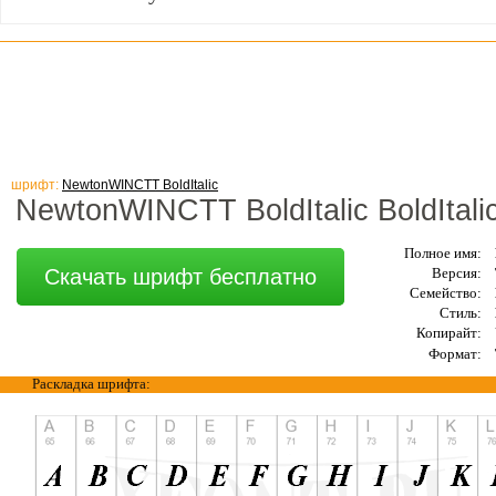
шрифт:
NewtonWINCTT BoldItalic
NewtonWINCTT BoldItalic BoldItali
Полное имя:
Скачать шрифт бесплатно
Версия:
Семейство:
Стиль:
Копирайт:
Формат:
Раскладка шрифта: