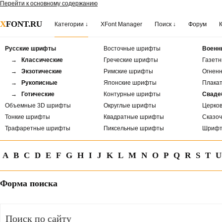
Перейти к основному содержанию
X
FONT.RU
Категории ↓
XFont Manager
Поиск ↓
Форум
Русские шрифты
Восточные шрифты
Военн
→ Классические
Греческие шрифты
Газет
→ Экзотические
Римские шрифты
Огнен
→ Рукописные
Японские шрифты
Плака
→ Готические
Контурные шрифты
Сваде
Объемные 3D шрифты
Округлые шрифты
Церко
Тонкие шрифты
Квадратные шрифты
Сказо
Трафаретные шрифты
Пиксельные шрифты
Шрифт
A
B
C
D
E
F
G
H
I
J
K
L
M
N
O
P
Q
R
S
T
U
Форма поиска