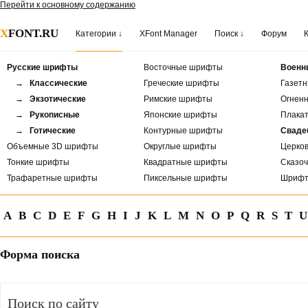
Перейти к основному содержанию
X
FONT.RU
Категории ↓
XFont Manager
Поиск ↓
Форум
Русские шрифты
Восточные шрифты
Военн
→ Классические
Греческие шрифты
Газет
→ Экзотические
Римские шрифты
Огнен
→ Рукописные
Японские шрифты
Плака
→ Готические
Контурные шрифты
Сваде
Объемные 3D шрифты
Округлые шрифты
Церко
Тонкие шрифты
Квадратные шрифты
Сказо
Трафаретные шрифты
Пиксельные шрифты
Шрифт
A
B
C
D
E
F
G
H
I
J
K
L
M
N
O
P
Q
R
S
T
U
Форма поиска