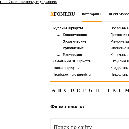
Перейти к основному содержанию
X
FONT.RU
Категории ↓
XFont Mana
Русские шрифты
Восточны
→ Классические
Греческие
→ Экзотические
Римские ш
→ Рукописные
Японские 
→ Готические
Контурны
Объемные 3D шрифты
Округлые 
Тонкие шрифты
Квадратн
Трафаретные шрифты
Пиксельн
A
B
C
D
E
F
G
H
I
J
K
L
Форма поиска