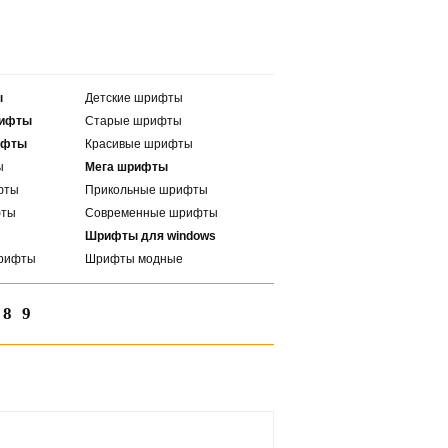
ы
Детские шрифты
рифты
Старые шрифты
ифты
Красивые шрифты
ы
Мега шрифты
фты
Прикольные шрифты
фты
Современные шрифты
Шрифты для windows
рифты
Шрифты модные
8
9