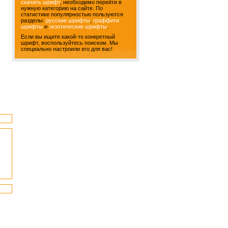
скачать шрифт
, необходимо перейти в
нужную категорию на сайте. По
статистике популярностью пользуются
разделы:
русские шрифты
,
граффити
шрифты
и
экзотические шрифты
.
Если вы ищите какой-то конкретный
шрифт, воспользуйтесь поиском. Мы
специально настроили его для вас!