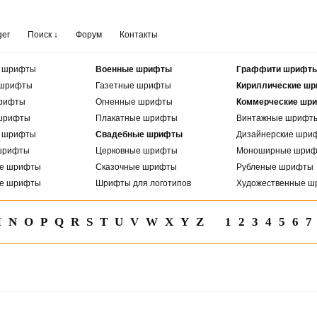
ger
Поиск ↓
Форум
Контакты
е шрифты
Военные шрифты
Граффити шрифт
 шрифты
Газетные шрифты
Кириллические ш
рифты
Огненные шрифты
Коммерческие шр
шрифты
Плакатные шрифты
Винтажные шрифт
е шрифты
Свадебные шрифты
Дизайнерские шри
шрифты
Церковные шрифты
Моноширные шри
ые шрифты
Сказочные шрифты
Рубленые шрифты
ые шрифты
Шрифты для логотипов
Художественные ш
M
N
O
P
Q
R
S
T
U
V
W
X
Y
Z
1
2
3
4
5
6
7