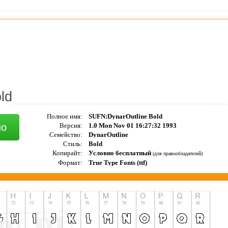
ld
Полное имя:
SUFN:DynarOutline Bold
но
Версия:
1.0 Mon Nov 01 16:27:32 1993
Семейство:
DynarOutline
Стиль:
Bold
Копирайт:
Условно бесплатный
(для правообладателей)
Формат:
True Type Fonts (ttf)