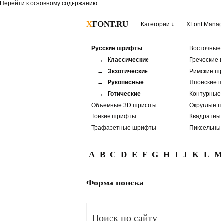
Перейти к основному содержанию
X
FONT.RU
Категории ↓
XFont Mana
Русские шрифты
Восточны
→ Классические
Греческие
→ Экзотические
Римские ш
→ Рукописные
Японские 
→ Готические
Контурны
Объемные 3D шрифты
Округлые 
Тонкие шрифты
Квадратн
Трафаретные шрифты
Пиксельн
A
B
C
D
E
F
G
H
I
J
K
L
Форма поиска