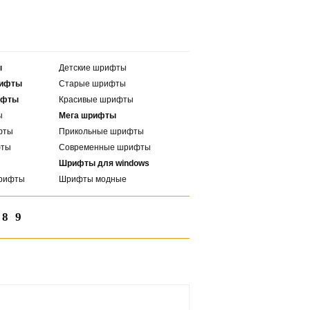
ы
Детские шрифты
рифты
Старые шрифты
ифты
Красивые шрифты
ы
Мега шрифты
фты
Прикольные шрифты
фты
Современные шрифты
Шрифты для windows
рифты
Шрифты модные
8
9