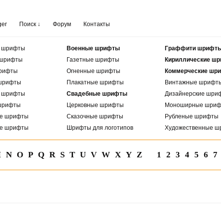
ger
Поиск ↓
Форум
Контакты
е шрифты
Военные шрифты
Граффити шрифт
 шрифты
Газетные шрифты
Кириллические ш
рифты
Огненные шрифты
Коммерческие шр
шрифты
Плакатные шрифты
Винтажные шрифт
е шрифты
Свадебные шрифты
Дизайнерские шри
шрифты
Церковные шрифты
Моноширные шри
ые шрифты
Сказочные шрифты
Рубленые шрифты
ые шрифты
Шрифты для логотипов
Художественные ш
M
N
O
P
Q
R
S
T
U
V
W
X
Y
Z
1
2
3
4
5
6
7