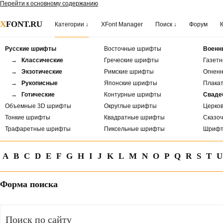
Перейти к основному содержанию
X
FONT.RU
Категории ↓
XFont Manager
Поиск ↓
Форум
Русские шрифты
Восточные шрифты
Военн
→ Классические
Греческие шрифты
Газет
→ Экзотические
Римские шрифты
Огнен
→ Рукописные
Японские шрифты
Плака
→ Готические
Контурные шрифты
Сваде
Объемные 3D шрифты
Округлые шрифты
Церко
Тонкие шрифты
Квадратные шрифты
Сказо
Трафаретные шрифты
Пиксельные шрифты
Шрифт
A
B
C
D
E
F
G
H
I
J
K
L
M
N
O
P
Q
R
S
T
U
Форма поиска