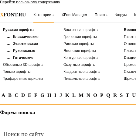
Перейти к основному содержанию
X
FONT.RU
Категории ↓
XFont Manager
Поиск ↓
Форум
Русские шрифты
Восточные шрифты
Военн
→ Классические
Греческие шрифты
Газет
→ Экзотические
Римские шрифты
Огнен
→ Рукописные
Японские шрифты
Плака
→ Готические
Контурные шрифты
Сваде
Объемные 3D шрифты
Округлые шрифты
Церко
Тонкие шрифты
Квадратные шрифты
Сказо
Трафаретные шрифты
Пиксельные шрифты
Шрифт
A
B
C
D
E
F
G
H
I
J
K
L
M
N
O
P
Q
R
S
T
U
Форма поиска