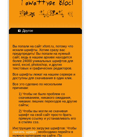
Другое
Вы попали на сайт xfont.ru, потому что
искали шрифты. Хотим сразу вас
предупредить! Вы попали на нужный
сайт, ведь в нашем архиве находится
более 24000 уникальных шрифтов для
word, excel, photoshop, и других
текстовых и графических редакторов.
Все шрифты лежат на нашем сервере и
доступны для скачивания в один клик.
Все это сделано по нескольким
причинам:
1) Чтобы не было проблем со
скачиванием, никакого ожидания,
никаких лишних переходов на другие
сайты;
2) Чтобы вы могли не скачивая
шрифт на свой сайт просто брать
прямую ссылку и устанавливать его
в стилях css.
Инструкция по загрузке шрифтов: Чтобы
скачать шрифт
, необходимо перейти в
нужную категорию на сайте. По