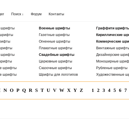
ger
Поиск ↓
Форум
Контакты
е шрифты
Военные шрифты
Граффити шрифт
 шрифты
Газетные шрифты
Кириллические ш
рифты
Огненные шрифты
Коммерческие шр
шрифты
Плакатные шрифты
Винтажные шрифт
е шрифты
Свадебные шрифты
Дизайнерские шри
шрифты
Церковные шрифты
Моноширные шри
ые шрифты
Сказочные шрифты
Рубленые шрифты
ые шрифты
Шрифты для логотипов
Художественные ш
M
N
O
P
Q
R
S
T
U
V
W
X
Y
Z
1
2
3
4
5
6
7