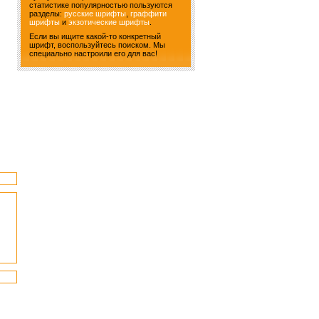
статистике популярностью пользуются
разделы:
русские шрифты
,
граффити
шрифты
и
экзотические шрифты
.
Если вы ищите какой-то конкретный
шрифт, воспользуйтесь поиском. Мы
специально настроили его для вас!