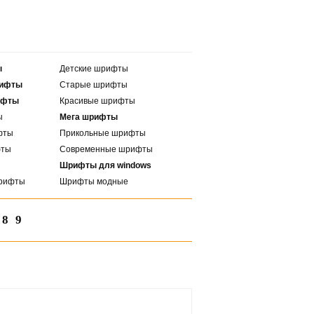
ы
Детские шрифты
рифты
Старые шрифты
ифты
Красивые шрифты
ы
Мега шрифты
фты
Прикольные шрифты
фты
Современные шрифты
Шрифты для windows
рифты
Шрифты модные
8
9