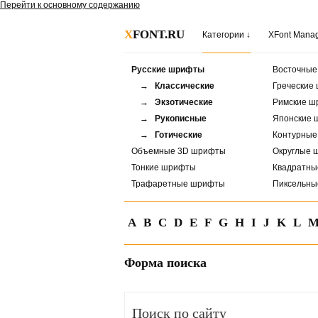
Перейти к основному содержанию
X
FONT.RU
Категории ↓
XFont Mana
Русские шрифты
Восточны
→ Классические
Греческие
→ Экзотические
Римские ш
→ Рукописные
Японские 
→ Готические
Контурны
Объемные 3D шрифты
Округлые 
Тонкие шрифты
Квадратн
Трафаретные шрифты
Пиксельн
A
B
C
D
E
F
G
H
I
J
K
L
Форма поиска