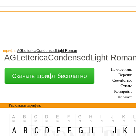
шрифт:
AGLettericaCondensedLight Roman
AGLettericaCondensedLight Roma
Полное имя:
Скачать шрифт бесплатно
Версия:
Семейство:
Стиль:
Копирайт:
Формат:
Раскладка шрифта: