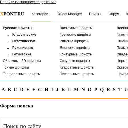
Перейти к основному содержанию
X
FONT.RU
Категории ↓
XFont Manager
Поиск ↓
Форум
Русские шрифты
Восточные шрифты
Военн
→ Классические
Греческие шрифты
Газет
→ Экзотические
Римские шрифты
Огнен
→ Рукописные
Японские шрифты
Плака
→ Готические
Контурные шрифты
Сваде
Объемные 3D шрифты
Округлые шрифты
Церко
Тонкие шрифты
Квадратные шрифты
Сказо
Трафаретные шрифты
Пиксельные шрифты
Шрифт
A
B
C
D
E
F
G
H
I
J
K
L
M
N
O
P
Q
R
S
T
U
Форма поиска