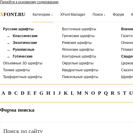
Перейти к основному содержанию
X
FONT.RU
Категории ↓
XFont Manager
Поиск ↓
Форум
Русские шрифты
Восточные шрифты
Военн
→ Классические
Греческие шрифты
Газет
→ Экзотические
Римские шрифты
Огнен
→ Рукописные
Японские шрифты
Плака
→ Готические
Контурные шрифты
Сваде
Объемные 3D шрифты
Округлые шрифты
Церко
Тонкие шрифты
Квадратные шрифты
Сказо
Трафаретные шрифты
Пиксельные шрифты
Шрифт
A
B
C
D
E
F
G
H
I
J
K
L
M
N
O
P
Q
R
S
T
U
Форма поиска