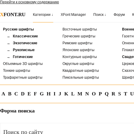
Перейти к основному содержанию
X
FONT.RU
Категории ↓
XFont Manager
Поиск ↓
Форум
Русские шрифты
Восточные шрифты
Военн
→ Классические
Греческие шрифты
Газет
→ Экзотические
Римские шрифты
Огнен
→ Рукописные
Японские шрифты
Плака
→ Готические
Контурные шрифты
Сваде
Объемные 3D шрифты
Округлые шрифты
Церко
Тонкие шрифты
Квадратные шрифты
Сказо
Трафаретные шрифты
Пиксельные шрифты
Шрифт
A
B
C
D
E
F
G
H
I
J
K
L
M
N
O
P
Q
R
S
T
U
Форма поиска