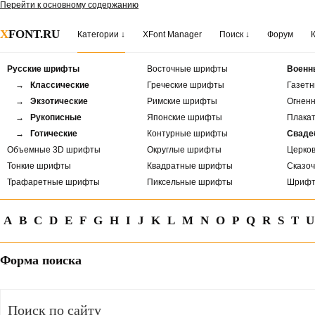
Перейти к основному содержанию
X
FONT.RU
Категории ↓
XFont Manager
Поиск ↓
Форум
Русские шрифты
Восточные шрифты
Военн
→ Классические
Греческие шрифты
Газет
→ Экзотические
Римские шрифты
Огнен
→ Рукописные
Японские шрифты
Плака
→ Готические
Контурные шрифты
Сваде
Объемные 3D шрифты
Округлые шрифты
Церко
Тонкие шрифты
Квадратные шрифты
Сказо
Трафаретные шрифты
Пиксельные шрифты
Шрифт
A
B
C
D
E
F
G
H
I
J
K
L
M
N
O
P
Q
R
S
T
U
Форма поиска