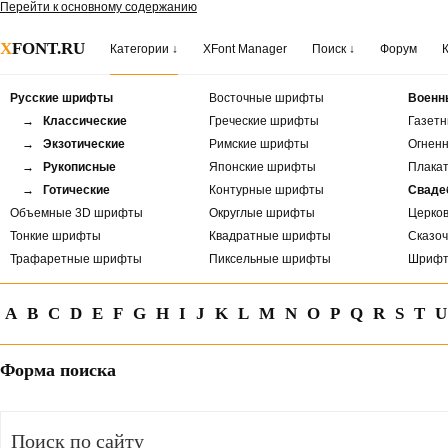
Перейти к основному содержанию
X
FONT.RU
Категории ↓
XFont Manager
Поиск ↓
Форум
Русские шрифты
Восточные шрифты
Военн
→ Классические
Греческие шрифты
Газет
→ Экзотические
Римские шрифты
Огнен
→ Рукописные
Японские шрифты
Плака
→ Готические
Контурные шрифты
Сваде
Объемные 3D шрифты
Округлые шрифты
Церко
Тонкие шрифты
Квадратные шрифты
Сказо
Трафаретные шрифты
Пиксельные шрифты
Шрифт
A
B
C
D
E
F
G
H
I
J
K
L
M
N
O
P
Q
R
S
T
U
Форма поиска