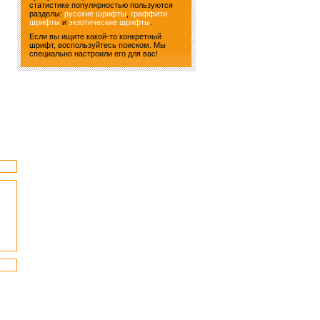
статистике популярностью пользуются
разделы:
русские шрифты
,
граффити
шрифты
и
экзотические шрифты
.
Если вы ищите какой-то конкретный
шрифт, воспользуйтесь поиском. Мы
специально настроили его для вас!