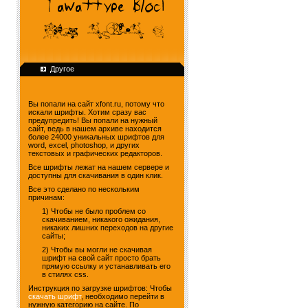
Другое
Вы попали на сайт xfont.ru, потому что
искали шрифты. Хотим сразу вас
предупредить! Вы попали на нужный
сайт, ведь в нашем архиве находится
более 24000 уникальных шрифтов для
word, excel, photoshop, и других
текстовых и графических редакторов.
Все шрифты лежат на нашем сервере и
доступны для скачивания в один клик.
Все это сделано по нескольким
причинам:
1) Чтобы не было проблем со
скачиванием, никакого ожидания,
никаких лишних переходов на другие
сайты;
2) Чтобы вы могли не скачивая
шрифт на свой сайт просто брать
прямую ссылку и устанавливать его
в стилях css.
Инструкция по загрузке шрифтов: Чтобы
скачать шрифт
, необходимо перейти в
нужную категорию на сайте. По