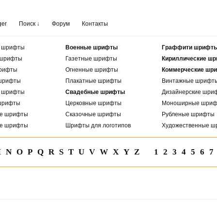
ger
Поиск ↓
Форум
Контакты
е шрифты
Военные шрифты
Граффити шрифт
 шрифты
Газетные шрифты
Кириллические ш
рифты
Огненные шрифты
Коммерческие шр
шрифты
Плакатные шрифты
Винтажные шрифт
е шрифты
Свадебные шрифты
Дизайнерские шри
шрифты
Церковные шрифты
Моноширные шри
ые шрифты
Сказочные шрифты
Рубленые шрифты
ые шрифты
Шрифты для логотипов
Художественные ш
M
N
O
P
Q
R
S
T
U
V
W
X
Y
Z
1
2
3
4
5
6
7