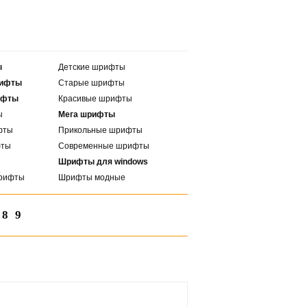
ы
Детские шрифты
рифты
Старые шрифты
ифты
Красивые шрифты
ы
Мега шрифты
фты
Прикольные шрифты
фты
Современные шрифты
Шрифты для windows
рифты
Шрифты модные
8
9