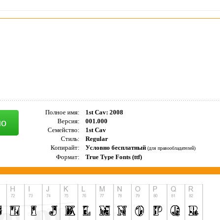
Полное имя:
1st Cav: 2008
но
Версия:
001.000
Семейство:
1st Cav
Стиль:
Regular
Копирайт:
Условно бесплатный
(для правообладателей)
Формат:
True Type Fonts (ttf)