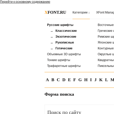
Перейти к основному содержанию
X
FONT.RU
Категории ↓
XFont Mana
Русские шрифты
Восточны
→ Классические
Греческие
→ Экзотические
Римские ш
→ Рукописные
Японские 
→ Готические
Контурны
Объемные 3D шрифты
Округлые 
Тонкие шрифты
Квадратн
Трафаретные шрифты
Пиксельн
A
B
C
D
E
F
G
H
I
J
K
L
Форма поиска