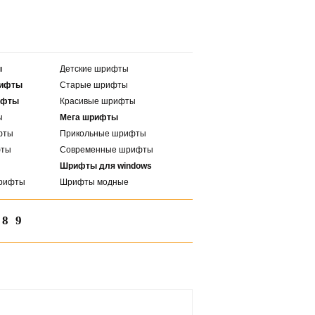
ы
Детские шрифты
рифты
Старые шрифты
ифты
Красивые шрифты
ы
Мега шрифты
фты
Прикольные шрифты
фты
Современные шрифты
Шрифты для windows
рифты
Шрифты модные
8
9