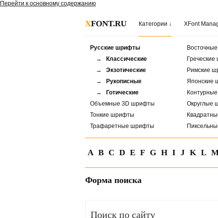
Перейти к основному содержанию
X
FONT.RU
Категории ↓
XFont Mana
Русские шрифты
Восточны
→ Классические
Греческие
→ Экзотические
Римские ш
→ Рукописные
Японские 
→ Готические
Контурны
Объемные 3D шрифты
Округлые 
Тонкие шрифты
Квадратн
Трафаретные шрифты
Пиксельн
A
B
C
D
E
F
G
H
I
J
K
L
Форма поиска