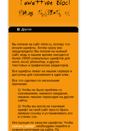
Другое
Вы попали на сайт xfont.ru, потому что
искали шрифты. Хотим сразу вас
предупредить! Вы попали на нужный
сайт, ведь в нашем архиве находится
более 24000 уникальных шрифтов для
word, excel, photoshop, и других
текстовых и графических редакторов.
Все шрифты лежат на нашем сервере и
доступны для скачивания в один клик.
Все это сделано по нескольким
причинам:
1) Чтобы не было проблем со
скачиванием, никакого ожидания,
никаких лишних переходов на другие
сайты;
2) Чтобы вы могли не скачивая
шрифт на свой сайт просто брать
прямую ссылку и устанавливать его
в стилях css.
Инструкция по загрузке шрифтов: Чтобы
скачать шрифт
, необходимо перейти в
нужную категорию на сайте. По