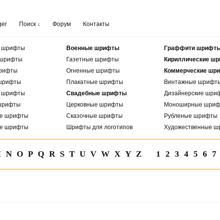
ger
Поиск ↓
Форум
Контакты
е шрифты
Военные шрифты
Граффити шрифт
 шрифты
Газетные шрифты
Кириллические ш
рифты
Огненные шрифты
Коммерческие шр
шрифты
Плакатные шрифты
Винтажные шрифт
е шрифты
Свадебные шрифты
Дизайнерские шри
шрифты
Церковные шрифты
Моноширные шри
ые шрифты
Сказочные шрифты
Рубленые шрифты
ые шрифты
Шрифты для логотипов
Художественные ш
M
N
O
P
Q
R
S
T
U
V
W
X
Y
Z
1
2
3
4
5
6
7